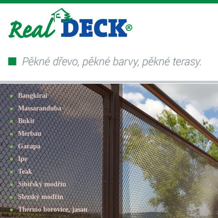
Bangkirai
Massaranduba
Bukit
Merbau
Garapa
Ipe
Teak
Sibiřský modřín
Slezský modřín
Thermo borovice, jasan