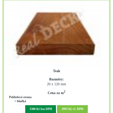
Teak
Rozměry:
20 x 120 mm
2
Cena za m
Pohledová strana
= hladká
3300 Kč bez DPH
3993 Kč vč. DPH