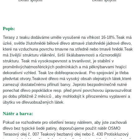
Popis:
Terasy z teaku dodáváme uměle vysušené na vlhkost 16-18%.Teak má
úzké, světle žlutohnědé bělové dřevo atmavé zlatohnědé jádrové dřevo,
které na vzduchuna povrchu tmavne na středně nebo tmavě hnědé.Teak
má živější strukturu vláknění, širší škálubarevnosti a různorodější
strukturu. Teak má vysokoupevnost a trvanlivost, je stabilní v
proměnlivýchatmosférických podmínkách a má pěknýbarvami hrající
dekorativní vzhled. Teak lze dobřeopracovávat. Pro spojování je třeba
předvrtat otvory.Teakové dřevo má vysoký obsah olejnatých látek,které
zamezují dostatečnému přilnutí barvy. Jeproto bezpodmínečně nutné
ponechat dřevo popokládce resp. před první povrchovou úpravouzvětrat
po dobu přibližně 2 měsíců , aby mohlodojít k přirozenému vyplavení a
úbytku ve dřevuobsažených látek.
Nátěr a barva
:
Pokud se rozhodnete pro ošetření
terasy nátěrem, aby jste zachovali
dřevo bez
typické šedé patiny, doporučujeme použít nátěr
OSMO
Terasový olej č. 007 Teakový bezbarvý olej
nebo č. 430 Protiskluzový