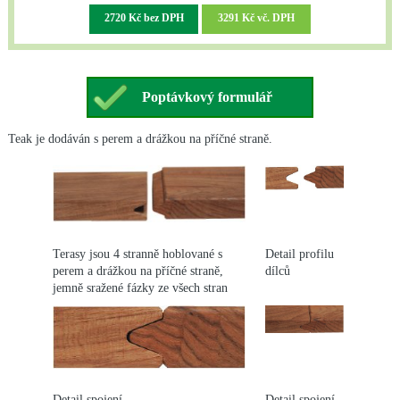
2720 Kč bez DPH
3291 Kč vč. DPH
Poptávkový formulář
Teak je dodáván s perem a drážkou na příčné straně.
Terasy jsou 4 stranně hoblované s
Detail profilu
perem a drážkou na příčné straně,
dílců
jemně sražené fázky ze všech stran
Detail spojení
Detail spojení