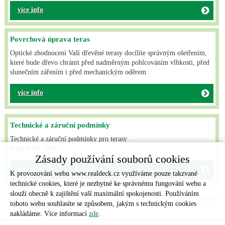
více info
Povrchová úprava teras
Optické zhodnocení Vaší dřevěné terasy docílíte správným ošetřením,
které bude dřevo chránit před nadměrným pohlcováním vlhkosti, před
slunečním zářením i před mechanickým oděrem.
více info
Technické a záruční podmínky
Technické a záruční podmínky pro terasy
Real Deck 2026
.
Zásady používání souborů cookies
více info
K provozování webu www.realdeck.cz využíváme pouze takzvané
technické cookies, které je nezbytné ke správnému fungování webu a
slouží obecně k zajištění vaší maximální spokojenosti. Používáním
Nahoru
tohoto webu souhlasíte se způsobem, jakým s technickým cookies
nakládáme. Více informací
zde
.