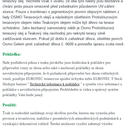
terasový olej. Vezměte
však v úvahu, že oba tyto nátěry jsou bezbarvé
a
chrání proto pouze omezeně před zešednutím
působením UV-záření
slunce. Pouze v kombinaci
s pigmentovým prvním olejovým nátěrem z
řady
OSMO Terasových olejů a následným ošetřením
Protiskluzovým
terasovým olejem nebo Teakovým
olejem může být dřevo na terase
ochráněno. Jako
bezbarvý samostatný nátěr je Osmo Protiskluzový
terasový olej a Teakový olej nevhodný pro nekryté
terasy silně
zatěžované sluncem. Pokud již došlo
k zašednutí dřeva, ošetřete povrch
Osmo Gelem
proti zašednutí dřeva č. 6609 a proveďte úpravu
zcela nově.
Pokládka:
Naše podlahová prkna z teaku jávského jsou dodávána k pokládce pro
připevnění vruty ze shora nebo také s možností pokládky se shora
neviditelným připojením. Je-li požadavek připevnění bez shora viditelných
vrutů, použijte EUROTEC terasovou spodní úchytku nebo EUROTEC T Stick.
Sledujte banner "
Technické informace k pokládce
" a zjistěte více informací o
pokládce s neviditelným připojením. Prohlédněte si videa a správný systém
pokládky Vám bude jasný.
Použití:
T
eak si rozhodně zasluhuje svoji skvělou pověst, kterou mu vynesla jeho
pevnost a trvanlivost, stabilita v proměnlivých atmosférických podmínkách a
vynikající dekorativní vzhled. Široké možnosti využití zahrnují výrobu