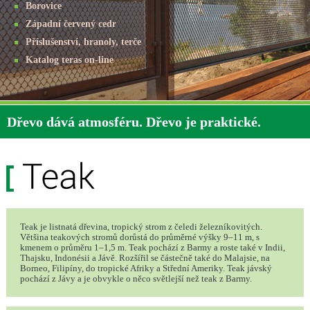
Borovice
Západní červený cedr
Příslušenství, hranoly, terče
Katalog teras on-line
Dřevo dává atmosféru. Dřevo je praktické.
Teak je listnatá dřevina, tropický strom z čeledi železníkovitých.
Většina teakových stromů dorůstá do průměrné výšky 9–11 m, s
kmenem o průměru 1–1,5 m. Teak pochází z Barmy a roste také v Indii,
Thajsku, Indonésii a Jávě. Rozšířil se částečně také do Malajsie, na
Borneo, Filipíny, do tropické Afriky a Střední Ameriky. Teak jávský
pochází z Jávy a je obvykle o něco světlejší než teak z Barmy.